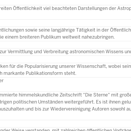
 breiten Öffentlichkeit viel beachteten Darstellungen der Astro
ntlichungen sowie seine langjährige Tätigkeit in der Öffentlich
mie einem breiteren Publikum weltweit nahezubringen.
z zur Vermittlung und Verbreitung astronomischen Wissens u
Wirken für die Popularisierung unserer Wissenschaft, wobei sei
ch markante Publikationsform steht.
er
mmierte himmelskundliche Zeitschrift "Die Sterne" mit gro
drigen politischen Umständen weitergeführt. Es ist ihnen gelu
auszuhalten und bis zur Wiedervereinigung Autoren sowohl a
ender Weise verstanden, mit zahlreichen öffentlichen Vorträg