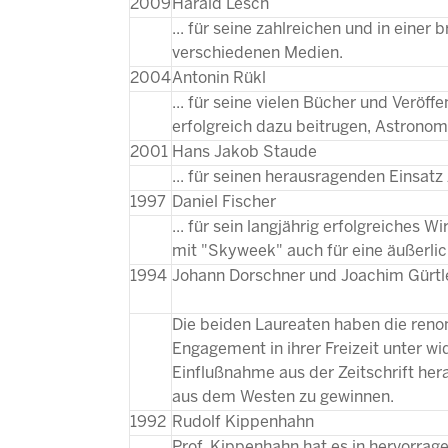
2009
Harald Lesch
... für seine zahlreichen und in einer
verschiedenen Medien.
2004
Antonin Rükl
... für seine vielen Bücher und Veröffe
erfolgreich dazu beitrugen, Astrono
2001
Hans Jakob Staude
... für seinen herausragenden Einsat
1997
Daniel Fischer
... für sein langjährig erfolgreiches 
mit "Skyweek" auch für eine äußerli
1994
Johann Dorschner und Joachim Gürtl
Die beiden Laureaten haben die reno
Engagement in ihrer Freizeit unter wi
Einflußnahme aus der Zeitschrift her
aus dem Westen zu gewinnen.
1992
Rudolf Kippenhahn
Prof. Kippenhahn hat es in hervorrag