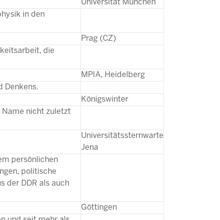
Universität München
physik in den
Prag (CZ)
keitsarbeit, die
MPIA, Heidelberg
nd Denkens.
Königswinter
n Name nicht zuletzt
Universitätssternwarte
Jena
ßem persönlichen
ngen, politische
us der DDR als auch
Göttingen
en und seit mehr als