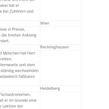
abei hat er
e bei Zuhörern und
Wien
sse in Presse,
 die breiten Anklang
rdert.
Recklinghausen
nd München hat Herr
reiten,
kssternwarte und dem
n ständig wechselnden
gedanklich faßbares
Heidelberg
 Fachastronomen,
at er im Grunde eine
e Lektüre der