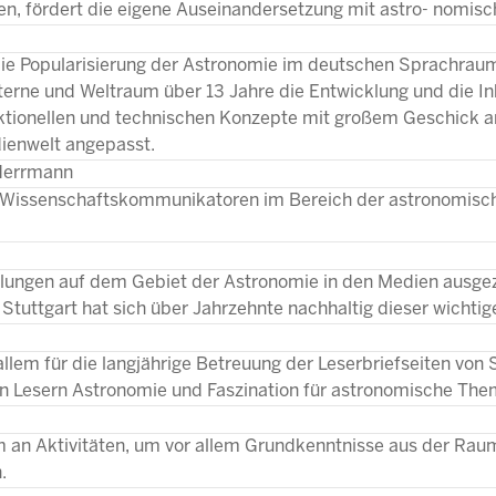
n, fördert die eigene Auseinandersetzung mit astro- nomisc
 die Popularisierung der Astronomie im deutschen Sprachrau
terne und Weltraum über 13 Jahre die Entwicklung und die Inh
ktionellen und technischen Konzepte mit großem Geschick a
ienwelt angepasst.
 Herrmann
 als Wissenschaftskommunikatoren im Bereich der astronomisc
ellungen auf dem Gebiet der Astronomie in den Medien ausge
Stuttgart hat sich über Jahrzehnte nachhaltig dieser wicht
or allem für die langjährige Betreuung der Leserbriefseiten vo
den Lesern Astronomie und Faszination für astronomische The
rum an Aktivitäten, um vor allem Grundkenntnisse aus der Ra
.